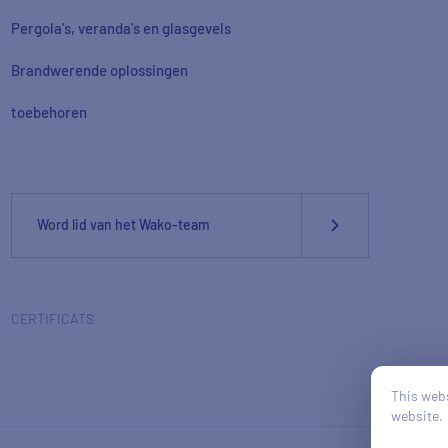
Pergola's, veranda's en glasgevels
Brandwerende oplossingen
toebehoren
Word lid van het Wako-team
CERTIFICATS
This webs
website.