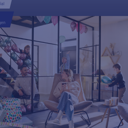
ial
gen