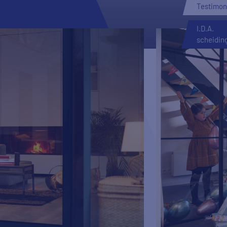
Testimon
I.D.A.
scheidin