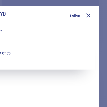
 70
Sluiten
t:
SCHÜCO CORONA CT 70
 CT 70
Schuiframen