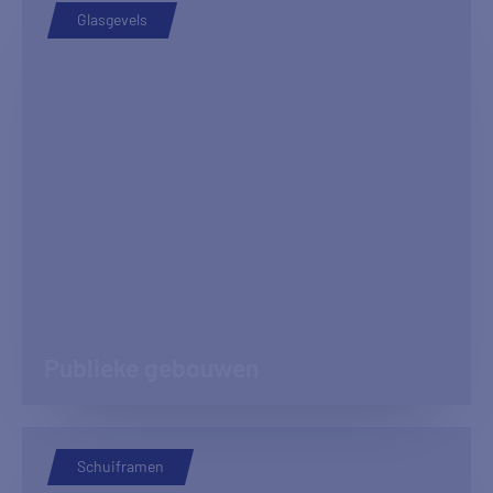
Glasgevels
Publieke gebouwen
Schuiframen