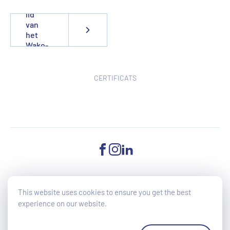
Word
lid
van
het
Wako-
team
CERTIFICATS
FACEBOOK
INSTAGRAM
LINKEDIN
©2025 Wako - All Rights reserved - Toegankelijkheid van de website
This website uses cookies to ensure you get the best
wordt momenteel verbeterd (EU-richtlijn 2019/882)
experience on our website.
Cookies Policy
Privacy verklaring