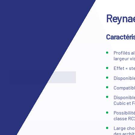
Reynae
Caractéri
Profilés 
largeur v
Effet « ste
Disponible
Compatible
Disponible
Cubic et F
Possibilit
classe RC
Large cho
des archi