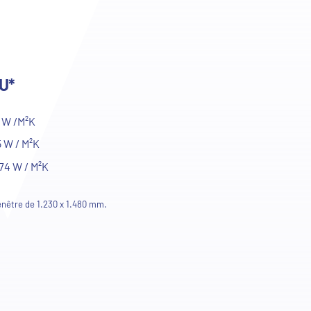
 U*
4 W /M²K
5 W / M²K
74 W / M²K
fenêtre de 1.230 x 1.480 mm.