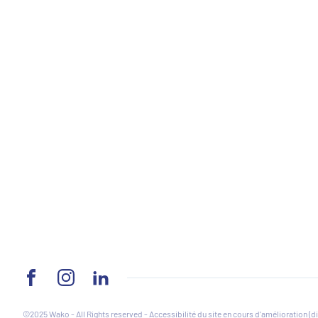
FACEBOOK
INSTAGRAM
LINKEDIN
©2025 Wako - All Rights reserved - Accessibilité du site en cours d'amélioration (d