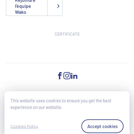
l'équipe
Wako
CERTIFICATS
FACEBOOK
INSTAGRAM
LINKEDIN
©2025 Wako - All Rights reserved - Accessibilité du site en cours
This website uses cookies to ensure you get the best
d'amélioration (directive UE 2019/882)
experience on our website.
Cookies Policy
Politique de confidentialité
Accept cookies
Cookies Policy
Conditions générales de vente