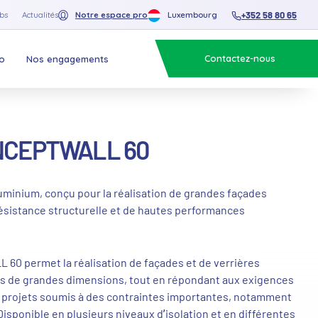
+352 58 80 65
bs
Actualités
Notre espace pro
Luxembourg
Contactez-nous
o
Nos engagements
NCEPTWALL 60
uminium, conçu pour la réalisation de grandes façades
résistance structurelle et de hautes performances
0 permet la réalisation de façades et de verrières
ges de grandes dimensions, tout en répondant aux exigences
 projets soumis à des contraintes importantes, notamment
isponible en plusieurs niveaux d’isolation et en différentes