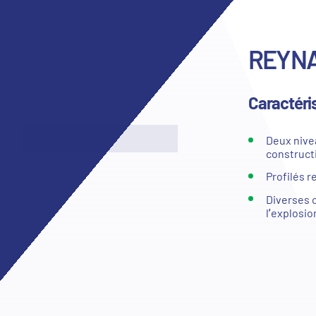
REYNA
Caractéri
Deux nivea
construct
Profilés 
Diverses o
l’explosio