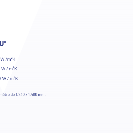
 U*
6 W /m²K
5 W / m²K
6 W / m²K
fenêtre de 1.230 x 1.480 mm.