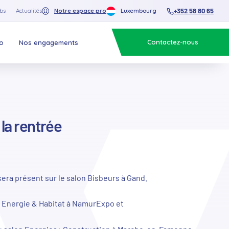
+352 58 80 65
bs
Actualités
Notre espace pro
Luxembourg
Contactez-nous
o
Nos engagements
 la rentrée
sera présent sur le salon Bisbeurs à Gand.
on Energie & Habitat à NamurExpo et