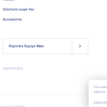
Solutions coupe-feu
Accessoires
Rejoindre l'équipe Wako
CERTIFICATS
This webs
website.
Cookies Po
irective UE 2019/882)