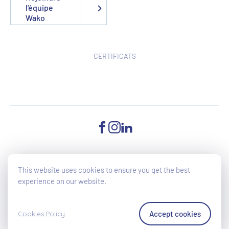
l'équipe
Wako
CERTIFICATS
FACEBOOK
INSTAGRAM
LINKEDIN
©2025 Wako - All Rights reserved - Accessibilité du site en cours
This website uses cookies to ensure you get the best
d'amélioration (directive UE 2019/882)
experience on our website.
Cookies Policy
Politique de confidentialité
Accept cookies
Cookies Policy
Conditions générales de vente