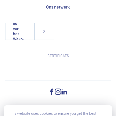
Ons netwerk
Word
lid
van
het
Wako-
team
CERTIFICATS
FACEBOOK
INSTAGRAM
LINKEDIN
©2025 Wako - All Rights reserved - Toegankelijkheid van de website
This website uses cookies to ensure you get the best